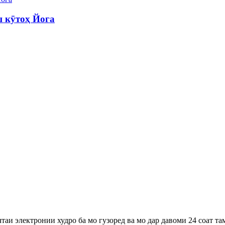
ш кӯтоҳ Йога
таи электронии худро ба мо гузоред ва мо дар давоми 24 соат та