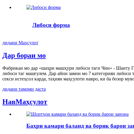
Либоси форма
дидани Маҳсулот
Дар бораи мо
Фабрикаи мо дар «шаҳри машҳури либоси таги Чин» - Шанту Гур
либоси таг машғулем. Дар айни замон мо 7 категорияи либоси 
секси истеҳсол карда, таҳияи маҳсулоти навро, ки ба бозор му
дидани тамоми даста
Нав
Маҳсулот
Баҳри камари баланд ва борик барои зан