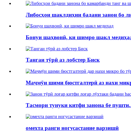
Либосҳои шаклдиҳии бадани занон бо либ
Бонуи шаҳвонӣ, ки шимро шакл медиҳа
Тангаи тӯрӣ аз лобстер Биск
Маҷмӯи шими бюстгалтерӣ аз нахи микро
Тасмори тунуки китфи занона бе пушти..
омехта ранги ногусастание варзишӣ