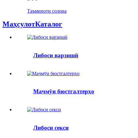
Таъминоти солона
Маҳсулот
Каталог
Либоси варзишӣ
Маҷмӯи бюстгалтерҳо
Либоси секси