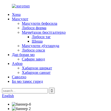
Хона
Маҳсулот
Маҳсулоти бефосила
Либоси форма
Маҷмӯаҳои бюстгалтерҳо
Либоси таг
Шиша
Маҳсулоти дӯхташуда
Либоси секси
Дар бораи мо
Сафари завод
Ахбор
Хабарҳои ширкат
Хабарҳои саноат
Саволҳо
Бо мо тамос гиред
English