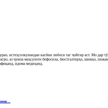
ао, истеҳсолкунандаи касбии либоси таг ҷойгир аст. Мо дар тӯл
тагро, аз ҷумла маҳсулоти бефосила, бюстгалтерҳо, шимҳо, пижа
вофиқанд, идома медиҳанд.
он...