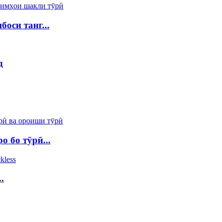
оси танг...
д
 бо тӯрӣ...
.