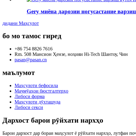
Gery миёна дарозии ногусастание варзи
дидани Маҳсулот
бо мо тамос гиред
+86 754 8826 7616
Rm. 508 Мансион Ҳензе, ноҳияи Hi-Tech Шантоу, Чин
pasan@pasan.cn
маълумот
Маҳсулоти бефосила
Маҷмӯаҳои бюстгалтерҳо
Либоси форма
Маҳсулоти дӯхташуда
Либоси секси
Дархост барои рӯйхати нархҳо
Барои дархост дар бораи маҳсулот ё рӯйхати нархҳо, лутфан поч