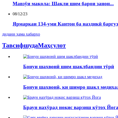
Мавзӯи мақола: Шакли шим барои занон...
08/12/23
Ярмаркаи 134-уми Кантон ба наздикӣ баргузо
дидани ҳама хабарҳо
Тавсифшуда
Маҳсулот
Бонуи шаҳвонӣ шим шаклбандии тӯрӣ
Бонуи шаҳвонӣ, ки шимро шакл медиҳа
Браун нахӯрад ноқис варзиш кӯтоҳ Йог