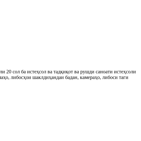
и 20 сол ба истеҳсол ва тадқиқот ва рушди саноати истеҳсоли
маҳо, либосҳои шаклдиҳандаи бадан, камераҳо, либоси таги