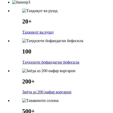
20+
Таҳқиқот ва рушд
100
Таҷҳизоти бофандагии бефосила
200+
Зиёда аз 200 нафар коргарон
500+